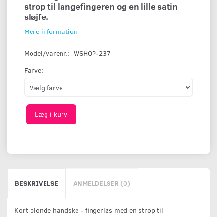
strop til langefingeren og en lille satin
sløjfe.
Mere information
Model/varenr.:
WSHOP-237
Farve:
Læg i kurv
BESKRIVELSE
ANMELDELSER (0)
Kort blonde handske - fingerløs med en strop til