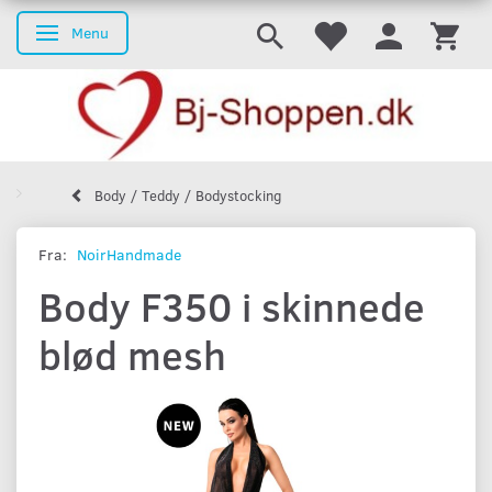
Menu
Skifte navigation
Body / Teddy / Bodystocking
Fra:
NoirHandmade
Body F350 i skinnede
blød mesh