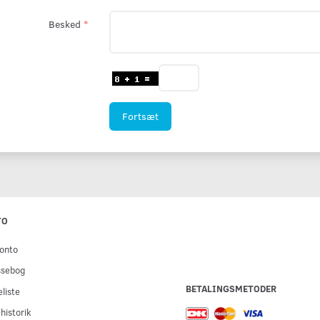
Besked
Fortsæt
TO
onto
ssebog
BETALINGSMETODER
liste
historik