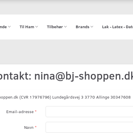
ende
Til Ham
Tilbehør
Brands
Lak - Latex - Da
ontakt: nina@bj-shoppen.d
hoppen.dk (CVR 17976796) Lundegårdsvej 3 3770 Allinge 30347608
Email-adresse
Navn