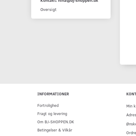
Kontakt: nina@bj-shoppen.dk
Oversigt
INFORMATIONER
KON
Fortrolighed
Min k
Fragt og levering
Adre
Om BJ-SHOPPEN.DK
Ønske
Betingelser & Vilkår
Ordre