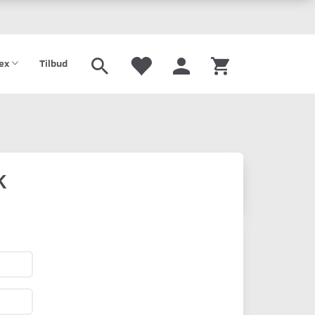
tex
Tilbud
k