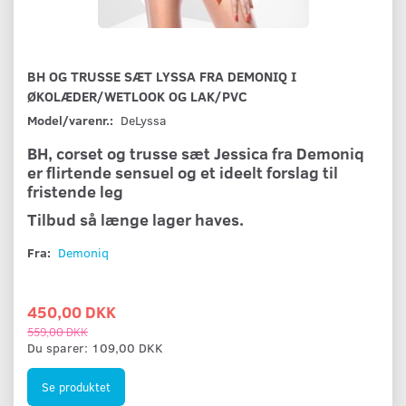
BH OG TRUSSE SÆT LYSSA FRA DEMONIQ I
ØKOLÆDER/WETLOOK OG LAK/PVC
Model/varenr.:
DeLyssa
BH, corset og trusse sæt Jessica fra Demoniq
er flirtende sensuel og et ideelt forslag til
fristende leg
Tilbud så længe lager haves.
Fra:
Demoniq
450,00 DKK
559,00 DKK
Du sparer:
109,00 DKK
Se produktet