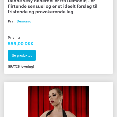
Denne sexy nederdel er fra Demoniq - er
flirtende sensuel og er et ideelt forslag til
fristende og provokerende leg
Fra:
Demoniq
Pris fra
559,00 DKK
Se produktet
GRATIS levering!