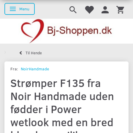
Menu
Skifte navigation
Til Hende
Fra:
NoirHandmade
Strømper F135 fra
Noir Handmade uden
fødder i Power
wetlook med en bred