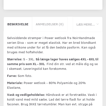
BESKRIVELSE
ANMELDELSER (0)
LÆS MERE...
Selvsiddende strømper i Power wetlook fra NoirHandmade
serien Diva - som er meget elastisk. Har en bred blondkant
med silikone under for at få den bedste pasform. Kan også
bruges med hofteholder.
Størrelse:
S - 3XL.
Så længe lager haves sælges 4XL - 6XL til
samme pris som XL - 3XL
Find din str. ved at måle dig og se
i skemaet. Leveringstid kan forekomme.
Farve:
Som foto.
Materiale:
Power wetlook - 80% Polyamide og 20%
Elastane,
Vask og vedligeholdelse:
Håndvask er at foretrække. Vask i
koldt vand med mild sæbe. Lad det tørre fladt for at holde
faconen. Brug IKKE tørretumbler. Man kan evt. stryge på