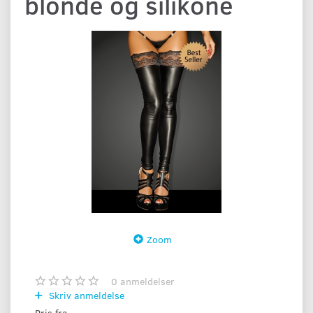
blonde og silikone
Zoom
0
anmeldelser
Skriv anmeldelse
Pris fra