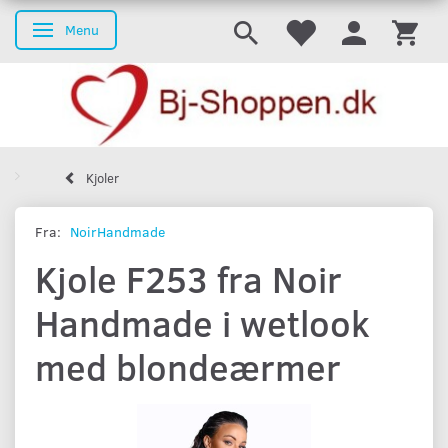
Menu
Skifte navigation
Kjoler
Fra:
NoirHandmade
Kjole F253 fra Noir
Handmade i wetlook
med blondeærmer