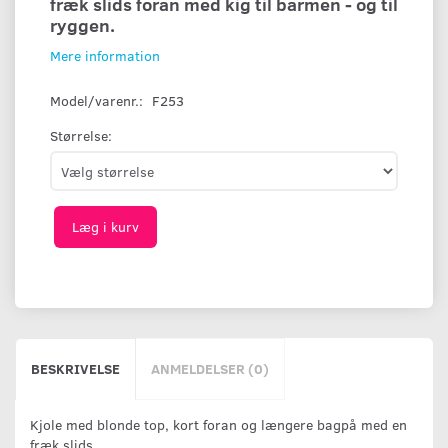
fræk slids foran med kig til barmen - og til
ryggen.
Mere information
Model/varenr.:
F253
Størrelse:
Læg i kurv
BESKRIVELSE
ANMELDELSER (0)
Kjole med blonde top, kort foran og længere bagpå med en
fræk slids.