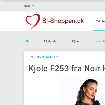
DKK
Til H
Til Hende
Kjoler
Kjole 
Fra:
NoirHandmade
Kjole F253 fra Noi