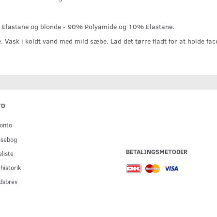
Elastane og blonde - 90% Polyamide og 10% Elastane.
 Vask i koldt vand med mild sæbe. Lad det tørre fladt for at holde fa
TO
onto
ssebog
BETALINGSMETODER
liste
historik
dsbrev