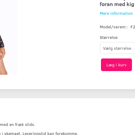
foran med kig 
Mere information
Model/varenr.:
F
Størrelse:
Læg i kurv
 med en fræk slids.
se i skemaet. Leveringstid kan forekomme.