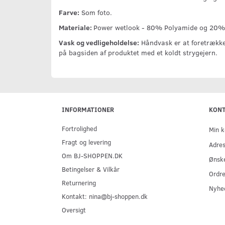
Farve:
Som foto.
Materiale:
Power wetlook - 80% Polyamide og 20% 
Vask og vedligeholdelse:
Håndvask er at foretrække.
på bagsiden af produktet med et koldt strygejern.
INFORMATIONER
KON
Fortrolighed
Min k
Fragt og levering
Adre
Om BJ-SHOPPEN.DK
Ønske
Betingelser & Vilkår
Ordre
Returnering
Nyhe
Kontakt: nina@bj-shoppen.dk
Oversigt