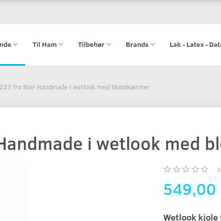
ende
Til Ham
Tilbehør
Brands
Lak - Latex - Da
F253 fra Noir Handmade i wetlook med blondeærmer
r Handmade i wetlook med 
549,00
Wetlook kjole