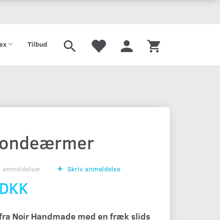
tex
Tilbud
blondeærmer
0
anmeldelser
Skriv anmeldelse
 DKK
 fra Noir Handmade med en fræk slids