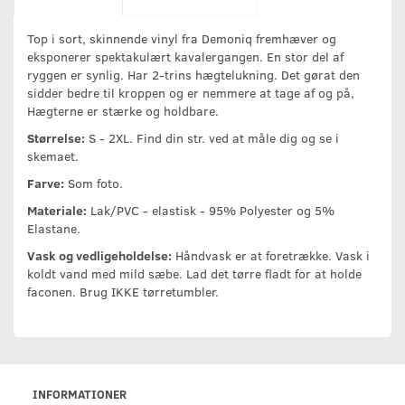
Top i sort, skinnende vinyl fra Demoniq fremhæver og
eksponerer spektakulært kavalergangen. En stor del af
ryggen er synlig. Har 2-trins hægtelukning. Det gørat den
sidder bedre til kroppen og er nemmere at tage af og på,
Hægterne er stærke og holdbare.
Størrelse:
S - 2XL. Find din str. ved at måle dig og se i
skemaet.
Farve:
Som foto.
Materiale:
Lak/PVC - elastisk - 95% Polyester og 5%
Elastane.
Vask og vedligeholdelse:
Håndvask er at foretrække. Vask i
koldt vand med mild sæbe. Lad det tørre fladt for at holde
faconen. Brug IKKE tørretumbler.
INFORMATIONER