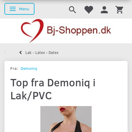
Menu
Skifte navigation
Lak - Latex - Datex
Fra:
Demoniq
Top fra Demoniq i
Lak/PVC