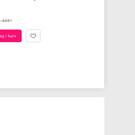
L-4491
æg i kurv