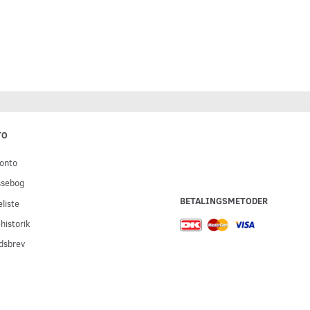
TO
onto
ssebog
BETALINGSMETODER
liste
historik
dsbrev