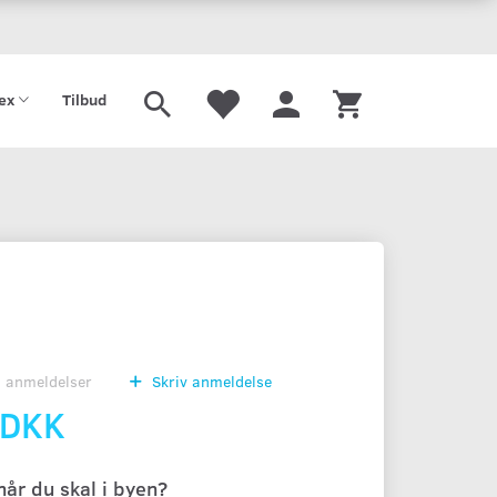
tex
Tilbud
0
anmeldelser
Skriv anmeldelse
 DKK
 når du skal i byen?