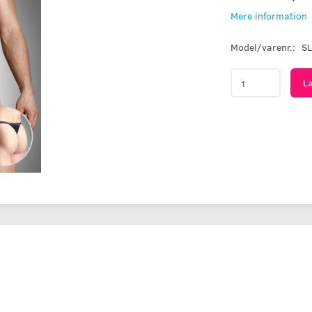
Mere information
Model/varenr.:
S
L