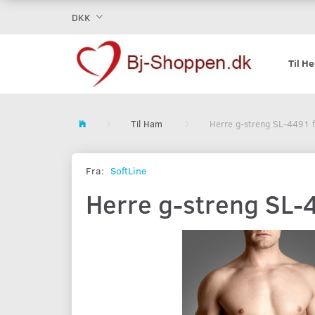
DKK
Til H
Til Ham
Herre g-streng SL-4491 f
Fra:
SoftLine
Herre g-streng SL-4