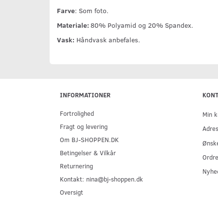
Farve
: Som foto.
Materiale:
80% Polyamid og 20% Spandex.
Vask:
Håndvask anbefales.
INFORMATIONER
KON
Fortrolighed
Min k
Fragt og levering
Adre
Om BJ-SHOPPEN.DK
Ønske
Betingelser & Vilkår
Ordre
Returnering
Nyhe
Kontakt: nina@bj-shoppen.dk
Oversigt