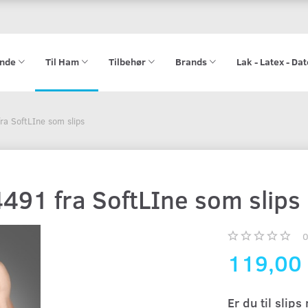
ende
Til Ham
Tilbehør
Brands
Lak - Latex - Da
ra SoftLIne som slips
491 fra SoftLIne som slips
119,00
Er du til slips