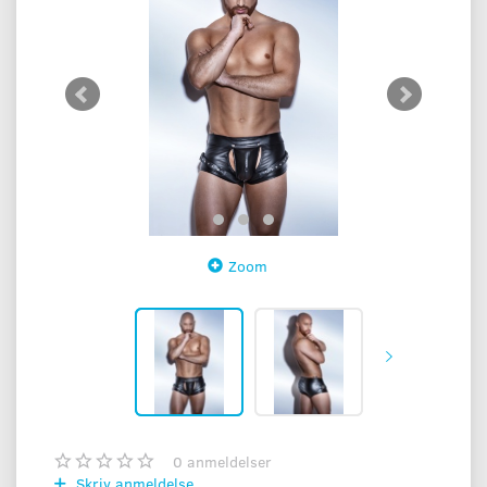
Zoom
0
anmeldelser
Skriv anmeldelse