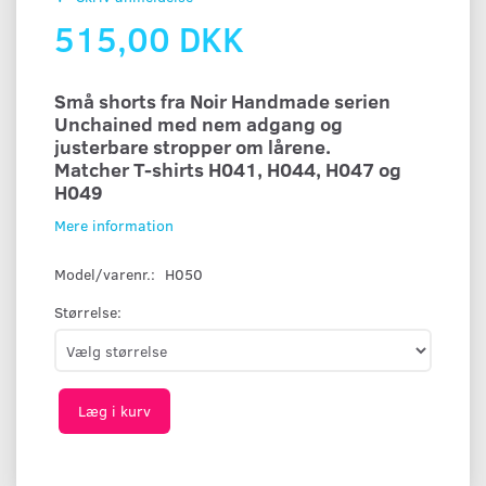
515,00 DKK
Små shorts fra Noir Handmade serien
Unchained med nem adgang og
justerbare stropper om lårene.
Matcher T-shirts H041, H044, H047 og
H049
Mere information
Model/varenr.:
H050
Størrelse:
Læg i kurv