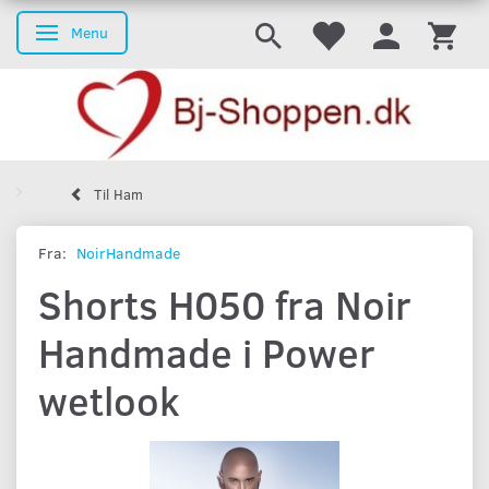
Menu
Skifte navigation
Til Ham
Fra:
NoirHandmade
Shorts H050 fra Noir
Handmade i Power
wetlook