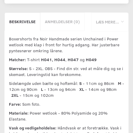
BESKRIVELSE
ANMELDELSER (0)
LÆS MERE...
Boxershorts fra Noir Handmade serien Unchained i Power
wetlook med klap i front for hurtig adgang. Har justerbare
pyntesnører omkring lårene.
Matcher:
T-shirt
H041,
H044
,
H047
og
H049
Størrelse:
S - 2XL. OBS - Find din str. ved at måle dig og se i
skemaet. Leveringstid kan forekomme.
Sidelængde uden bælte og hoftemål:
S
- 11cm og 86cm
M
-
12cm og 90cm
L
- 13cm og 94cm
XL
- 14cm og 98cm
2XL
- 15cm og 102cm
Farve:
Som foto.
Materiale:
Power wetlook - 80% Polyamide og 20%
Elastane.
Vask og vedligeholdelse:
Håndvask er at foretrække. Vask i