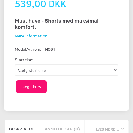
539,00 DKK
Must have - Shorts med maksimal
komfort.
Mere information
Model/varenr.:
H061
Størrelse:
Læg i kurv
BESKRIVELSE
ANMELDELSER (0)
LÆS MERE...