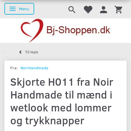
Menu
Skifte navigation
Til Ham
Fra:
NoirHandmade
Skjorte H011 fra Noir
Handmade til mænd i
wetlook med lommer
og trykknapper