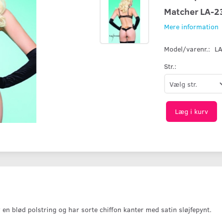
Matcher LA-23
Mere information
Model/varenr.:
L
Str.:
Læg i kurv
 en blød polstring og har sorte chiffon kanter med satin sløjfepynt.