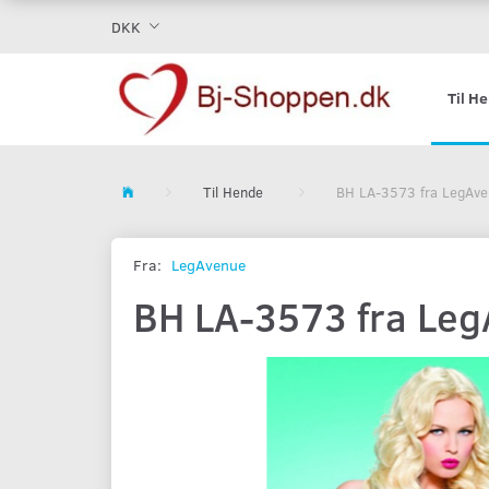
DKK
Til H
Til Hende
BH LA-3573 fra LegAve
Fra:
LegAvenue
BH LA-3573 fra Le