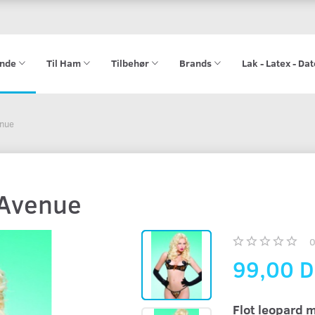
ende
Til Ham
Tilbehør
Brands
Lak - Latex - Da
nue
gAvenue
99,00 
Flot leopard