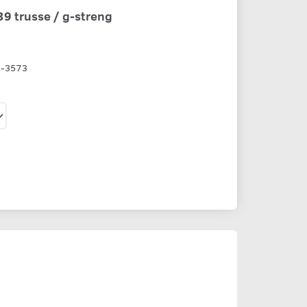
9 trusse / g-streng
A-3573