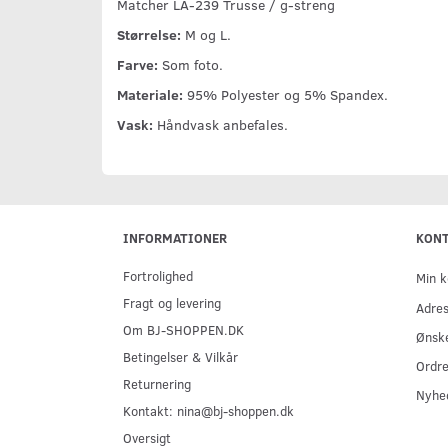
Matcher LA-239 Trusse / g-streng
Størrelse:
M og L.
Farve:
Som foto.
Materiale:
95% Polyester og 5% Spandex.
Vask:
Håndvask anbefales.
INFORMATIONER
KON
Fortrolighed
Min k
Fragt og levering
Adre
Om BJ-SHOPPEN.DK
Ønske
Betingelser & Vilkår
Ordre
Returnering
Nyhe
Kontakt: nina@bj-shoppen.dk
Oversigt