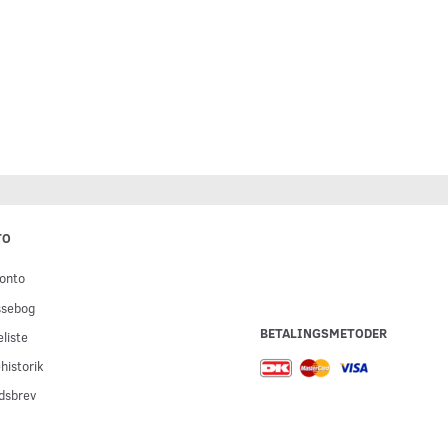
TO
onto
ssebog
BETALINGSMETODER
liste
historik
dsbrev