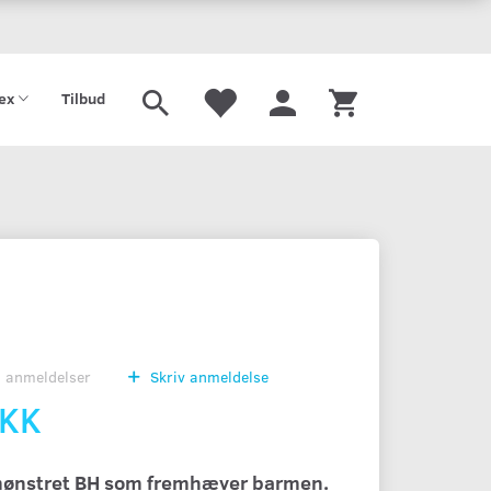
tex
Tilbud
0
anmeldelser
Skriv anmeldelse
DKK
 mønstret BH som fremhæver barmen.