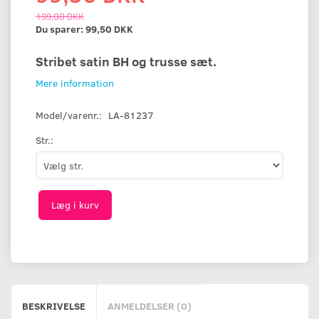
199,00 DKK
Du sparer:
99,50 DKK
Stribet satin BH og trusse sæt.
Mere information
Model/varenr.:
LA-81237
Str.:
Læg i kurv
BESKRIVELSE
ANMELDELSER (0)