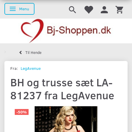
Menu
Skifte navigation
Til Hende
Fra:
LegAvenue
BH og trusse sæt LA-
81237 fra LegAvenue
-50%