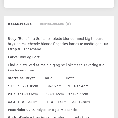
BESKRIVELSE
ANMELDELSER (0)
Body "Bona" fra SoftLine i bløde blonder med kig til bare
bryster. Matchende blonde fingerløs handske medfølger. Har
strop til langemand.
Farve:
Rød og Sort.
Find din str. ved at måle dig og se i skemaet. Leveringstid
kan forekomme.
Størrelse:
Bryst Talje Hofte
1X:
102-108cm 86-92cm 108-114cm
2XL:
110-116cm 98-102cm 116-122cm
3XL:
118-124cm 110-116cm 124-128cm
Materiale:
97% Polyester og 3% Spandex.
Vask.
Håndvask og ingen tørretumbler anbefales.