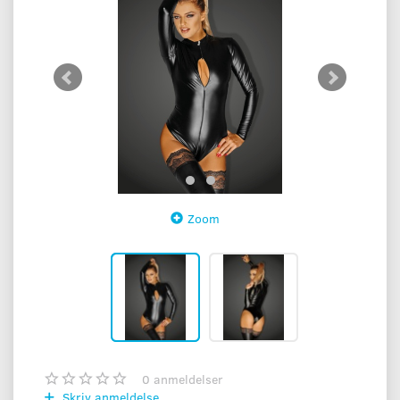
Zoom
0
anmeldelser
Skriv anmeldelse