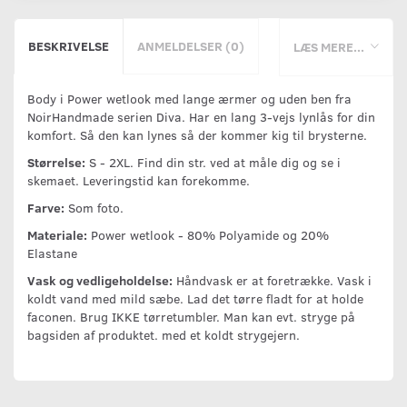
BESKRIVELSE
ANMELDELSER (0)
LÆS MERE...
Body i Power wetlook med lange ærmer og uden ben fra
NoirHandmade serien Diva. Har en lang 3-vejs lynlås for din
komfort. Så den kan lynes så der kommer kig til brysterne.
Størrelse:
S - 2XL. Find din str. ved at måle dig og se i
skemaet. Leveringstid kan forekomme.
Farve:
Som foto.
Materiale:
Power wetlook - 80% Polyamide og 20%
Elastane
Vask og vedligeholdelse:
Håndvask er at foretrække. Vask i
koldt vand med mild sæbe. Lad det tørre fladt for at holde
faconen. Brug IKKE tørretumbler. Man kan evt. stryge på
bagsiden af produktet. med et koldt strygejern.