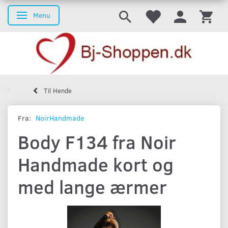
Menu
Skifte navigation
Til Hende
Fra:
NoirHandmade
Body F134 fra Noir
Handmade kort og
med lange ærmer