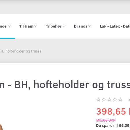
ende
Til Ham
Tilbehør
Brands
Lak - Latex - Da
 BH, hofteholder og trusse
on - BH, hofteholder og trus
398,65
595,00 DKK
Du sparer:
196,35