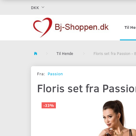
DKK
Til H
Til Hende
Floris set fra Passion -
Fra:
Passion
Floris set fra Passi
-33%