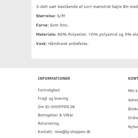
3-delt sæt bestående af sort mønstret bøjle BH med 
Størrelse:
S/M
Farve:
Som foto.
Materiale:
85% Polyester, 10% polyamid og 5% ela
Vask:
Håndvask anbefales.
INFORMATIONER
KON
Fortrolighed
Min k
Fragt og levering
Adre
Om BJ-SHOPPEN.DK
Ønske
Betingelser & Vilkår
Ordre
Returnering
Nyhe
Kontakt: nina@bj-shoppen.dk