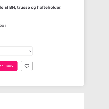
 af BH, trusse og hofteholder.
-001
æg i kurv