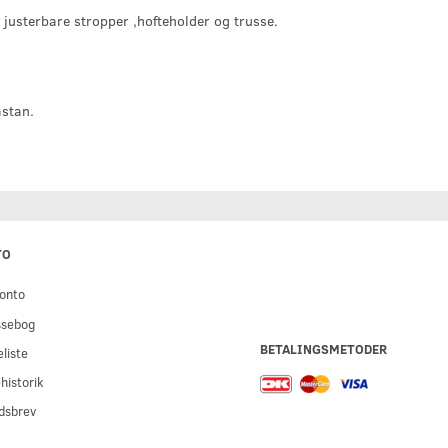
justerbare stropper ,hofteholder og trusse.
stan.
TO
onto
ssebog
BETALINGSMETODER
liste
historik
dsbrev