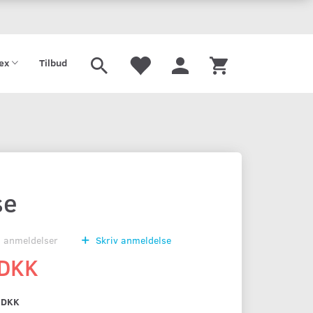
tex
Tilbud
se
0
anmeldelser
Skriv anmeldelse
 DKK
 DKK