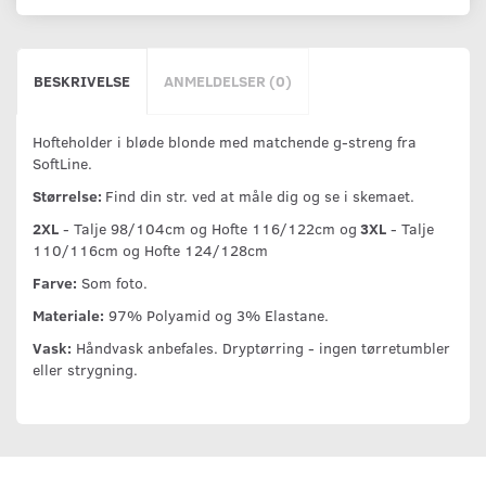
BESKRIVELSE
ANMELDELSER (0)
Hofteholder i bløde blonde med matchende g-streng fra
SoftLine.
Størrelse:
Find din str. ved at måle dig og se i skemaet.
2XL
- Talje 98/104cm og Hofte 116/122cm og
3XL
- Talje
110/116cm og Hofte 124/128cm
Farve:
Som foto.
Materiale:
97% Polyamid og 3% Elastane.
Vask:
Håndvask anbefales. Dryptørring - ingen tørretumbler
eller strygning.