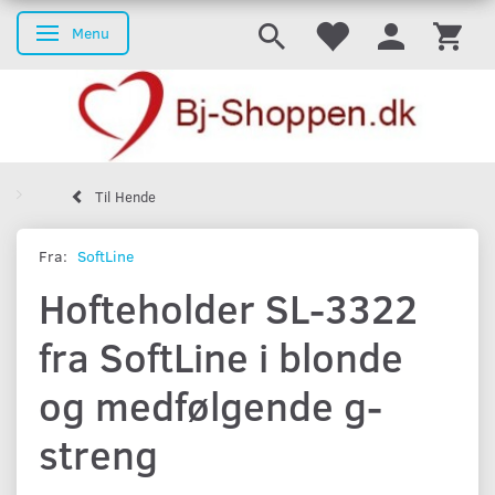
Menu
Skifte navigation
Til Hende
Fra:
SoftLine
Hofteholder SL-3322
fra SoftLine i blonde
og medfølgende g-
streng