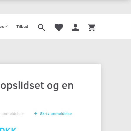
tex
Tilbud
opslidset og en
0
anmeldelser
Skriv anmeldelse
 DKK