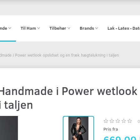
ende
Til Ham
Tilbehør
Brands
Lak - Latex - Da
dmade i Power wetlook opslidset og en fræk hægtelukning i taljen
 Handmade i Power wetlook 
 taljen
Pris fra
669,00