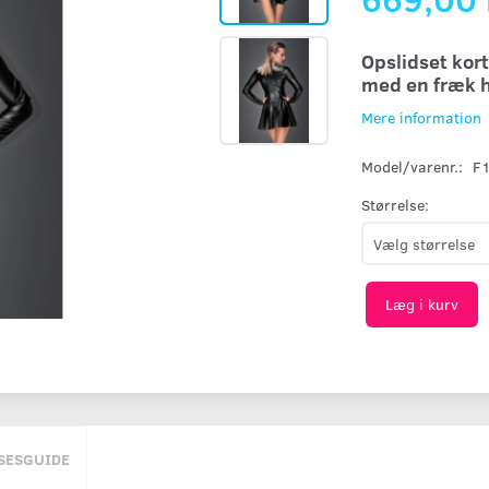
Opslidset kor
med en fræk 
Mere information
Model/varenr.:
F
Størrelse:
Læg i kurv
SESGUIDE