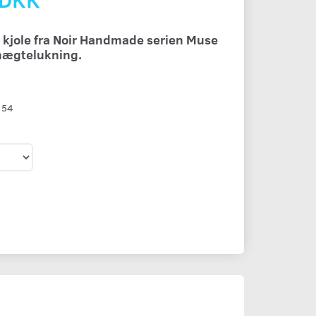
t kjole fra Noir Handmade serien Muse
hægtelukning.
154