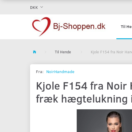
DKK
Til H
Til Hende
Kjole F154 fra Noir Han
Fra:
NoirHandmade
Kjole F154 fra Noir
fræk hægtelukning i