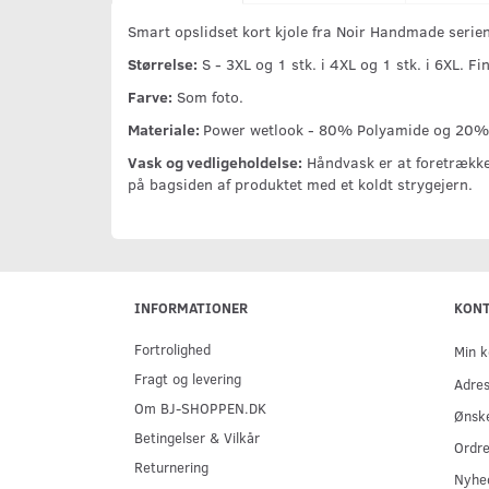
Smart opslidset kort kjole fra Noir Handmade seri
Størrelse:
S - 3XL og 1 stk. i 4XL og 1 stk. i 6XL. F
Farve:
Som foto.
Materiale:
Power wetlook - 80% Polyamide og 20%
Vask og vedligeholdelse:
Håndvask er at foretrække.
på bagsiden af produktet med et koldt strygejern.
INFORMATIONER
KON
Fortrolighed
Min k
Fragt og levering
Adre
Om BJ-SHOPPEN.DK
Ønske
Betingelser & Vilkår
Ordre
Returnering
Nyhe