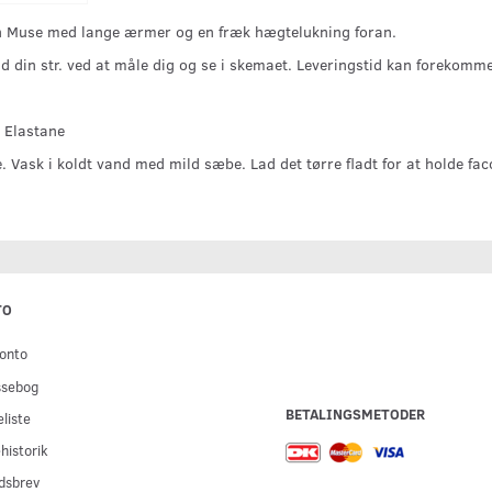
en Muse med lange ærmer og en fræk hægtelukning foran.
ind din str. ved at måle dig og se i skemaet. Leveringstid kan forekomme
 Elastane
 Vask i koldt vand med mild sæbe. Lad det tørre fladt for at holde fa
TO
onto
ssebog
BETALINGSMETODER
liste
historik
dsbrev