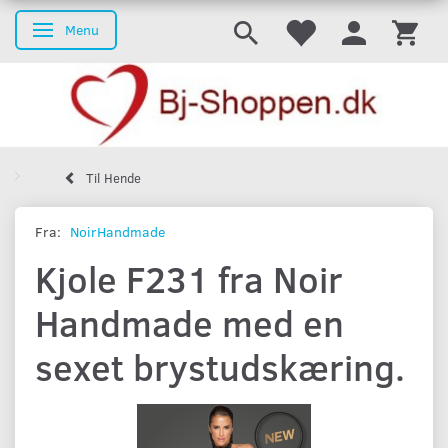
Menu
Skifte navigation
Til Hende
Fra:
NoirHandmade
Kjole F231 fra Noir
Handmade med en
sexet brystudskæring.