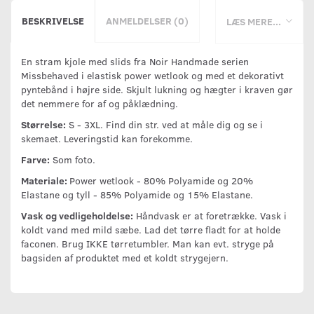
BESKRIVELSE
ANMELDELSER (0)
LÆS MERE...
En stram kjole med slids fra Noir Handmade serien
Missbehaved i elastisk power wetlook og med et dekorativt
pyntebånd i højre side. Skjult lukning og hægter i kraven gør
det nemmere for af og påklædning.
Størrelse:
S - 3XL. Find din str. ved at måle dig og se i
skemaet. Leveringstid kan forekomme.
Farve:
Som foto.
Materiale:
Power wetlook - 80% Polyamide og 20%
Elastane og tyll - 85% Polyamide og 15% Elastane.
Vask og vedligeholdelse:
Håndvask er at foretrække. Vask i
koldt vand med mild sæbe. Lad det tørre fladt for at holde
faconen. Brug IKKE tørretumbler. Man kan evt. stryge på
bagsiden af produktet med et koldt strygejern.