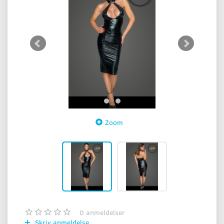
Zoom
0
anmeldelser
Skriv anmeldelse