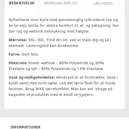
BESKRIVELSE
ANMELDELSER (0)
LÆS MERE...
Sofistikeret mini kjole med gennemsigtig tylbroderet top og
en to-vejs lynlås for ekstra komfort til af- og påtagning. Har
bar ryg og wetlook halslukning med hægter.
Størrelse:
3XL- 6XL. Find din str. ved at måle dig og se i
skemaet. Leveringstid kan forekomme.
Farve:
Som foto.
Materiale:
Power wetlook - 80% Polyamide og 20%
Elastane og tyll - 85% Polyamide og 15% Elastane.
Vask og vedligeholdelse:
Håndvask er at foretrække. Vask i
koldt vand med mild sæbe. Lad det tørre fladt for at holde
faconen. Brug IKKE tørretumbler. Man kan evt. stryge på
bagsiden af produktet med et koldt strygejern.
INFORMATIONER