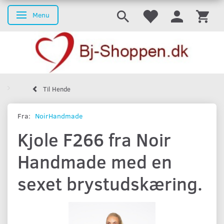
Menu
Skifte navigation
Til Hende
Fra:
NoirHandmade
Kjole F266 fra Noir
Handmade med en
sexet brystudskæring.