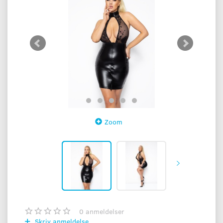
Zoom
0
anmeldelser
Skriv anmeldelse