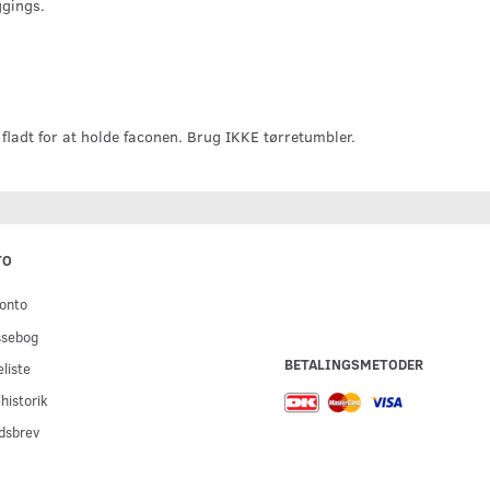
ggings.
fladt for at holde faconen. Brug IKKE tørretumbler.
TO
onto
ssebog
BETALINGSMETODER
liste
historik
dsbrev