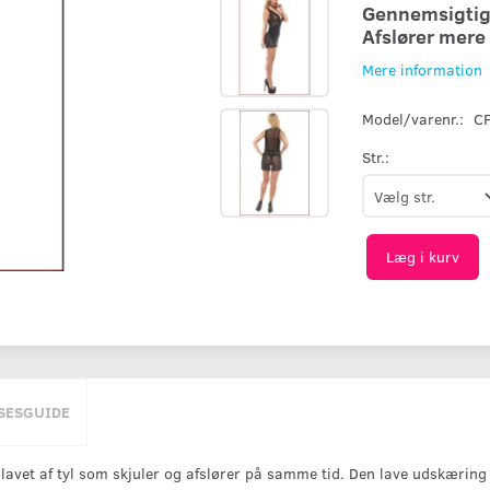
Gennemsigtig 
Afslører mere 
Mere information
Model/varenr.:
C
Str.:
Læg i kurv
SESGUIDE
r lavet af tyl som skjuler og afslører på samme tid. Den lave udskæring