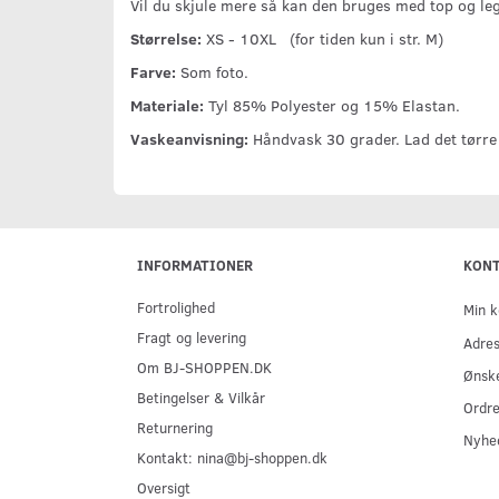
Vil du skjule mere så kan den bruges med top og le
Størrelse:
XS - 10XL (for tiden kun i str. M)
Farve:
Som foto.
Materiale:
Tyl 85% Polyester og 15% Elastan.
Vaskeanvisning:
Håndvask 30 grader. Lad det tørre 
INFORMATIONER
KON
Fortrolighed
Min k
Fragt og levering
Adre
Om BJ-SHOPPEN.DK
Ønske
Betingelser & Vilkår
Ordre
Returnering
Nyhe
Kontakt: nina@bj-shoppen.dk
Oversigt