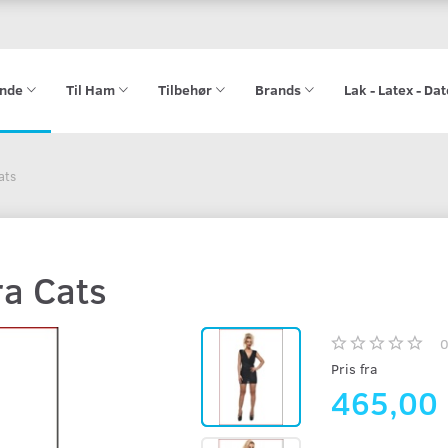
ende
Til Ham
Tilbehør
Brands
Lak - Latex - Da
ats
ra Cats
Pris fra
465,00