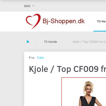
DKK
Til H
Til Hende
Kjole / Top CF009 fra C
Fra:
Cats
Kjole / Top CF009 f