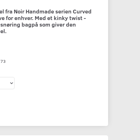
l fra Noir Handmade serien Curved
e for enhver. Med et kinky twist -
 snøring bagpå som giver den
el.
273