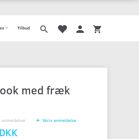
tex
Tilbud
look med fræk
0
anmeldelser
Skriv anmeldelse
 DKK