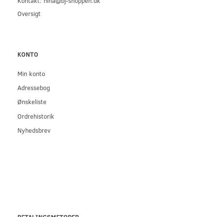
Kontakt: nina@bj-shoppen.dk
Oversigt
KONTO
Min konto
Adressebog
Ønskeliste
Ordrehistorik
Nyhedsbrev
BETALINGSMETODER