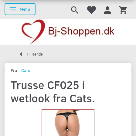
Menu
Skifte navigation
Til Hende
Fra:
Cats
Trusse CF025 i
wetlook fra Cats.